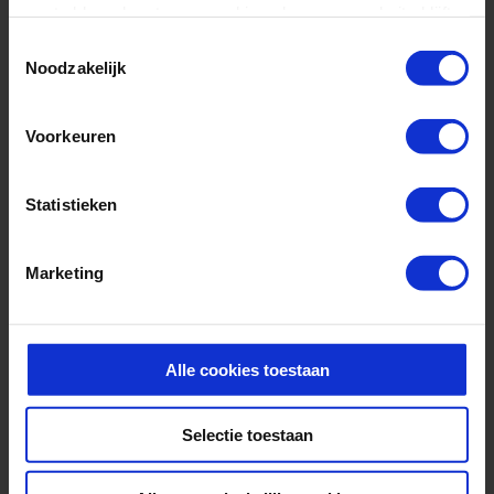
Informationen? Kontaktieren Sie uns!
gaat akkoord met onze cookies als u onze website blijft
gebruiken.
Toestemmingsselectie
Noodzakelijk
Voorkeuren
Statistieken
Marketing
Alle cookies toestaan
Selectie toestaan