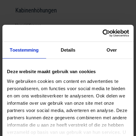
Kabinenhöhungen
Harrold Kapaan
+31 (0)118-611351
info@ltimmerman.nl
Toestemming
Details
Over
Industrial Repairs
Deze website maakt gebruik van cookies
Remy Opree
We gebruiken cookies om content en advertenties te
+31 (0)118-611351
personaliseren, om functies voor social media te bieden
info@timmerman-ir.nl
en om ons websiteverkeer te analyseren. Ook delen we
informatie over uw gebruik van onze site met onze
partners voor social media, adverteren en analyse. Deze
partners kunnen deze gegevens combineren met andere
informatie die u aan ze heeft verstrekt of die ze hebben
Suchen Sie nach weiteren
verzameld op basis van uw gebruik van hun services. U