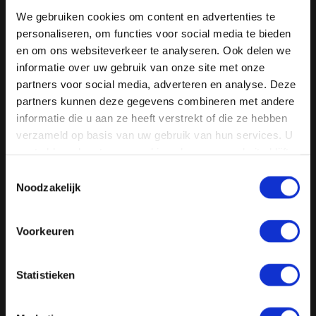
We gebruiken cookies om content en advertenties te
personaliseren, om functies voor social media te bieden
en om ons websiteverkeer te analyseren. Ook delen we
informatie over uw gebruik van onze site met onze
partners voor social media, adverteren en analyse. Deze
partners kunnen deze gegevens combineren met andere
informatie die u aan ze heeft verstrekt of die ze hebben
verzameld op basis van uw gebruik van hun services. U
gaat akkoord met onze cookies als u onze website blijft
BAUMASCHINE - MIETE
gebruiken.
Toestemmingsselectie
Noodzakelijk
Bei uns sind Sie an der richtigen Adresse, wenn Sie
vorübergehend zusätzliche Baumaschinen, Ausrüstung
Voorkeuren
oder Arbeitskörbe benötigen. Wir bieten für einen kürzeren
oder längeren Zeitraum in den Niederlanden diverse Geräte
an.
Statistieken