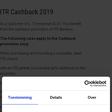
ITR Cashback 2019
As a customer of L. Timmerman & Zn. You benefit
from the cashback promotion of ITR Benelux.
The following rules apply to the Cashback
promotion 2019:
When purchasing and mounting a complete, steel
ITR chassis
with an ITR partner you receive 50% cashback on the
assembly
with a maximum of € 500.
When purchasing and installing an incomplete steel
Toestemming
Details
Over
ITR chassis,
whereby at least the chains and sprockets are