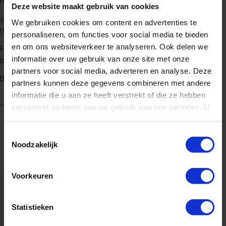
mounted,
Deze website maakt gebruik van cookies
you receive 50% cashback on the assembly with a
We gebruiken cookies om content en advertenties te
maximum of € 250.
personaliseren, om functies voor social media te bieden
en om ons websiteverkeer te analyseren. Ook delen we
For more information or to make an appointment,
informatie over uw gebruik van onze site met onze
please contact
partners voor social media, adverteren en analyse. Deze
Bart Jansen
via
+31 (0)118-611351
.
partners kunnen deze gegevens combineren met andere
informatie die u aan ze heeft verstrekt of die ze hebben
verzameld op basis van uw gebruik van hun services. U
gaat akkoord met onze cookies als u onze website blijft
gebruiken.
Toestemmingsselectie
Noodzakelijk
Voorkeuren
Statistieken