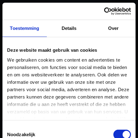
Toestemming
Details
Over
Deze website maakt gebruik van cookies
We gebruiken cookies om content en advertenties te
personaliseren, om functies voor social media te bieden
en om ons websiteverkeer te analyseren. Ook delen we
informatie over uw gebruik van onze site met onze
partners voor social media, adverteren en analyse. Deze
partners kunnen deze gegevens combineren met andere
informatie die u aan ze heeft verstrekt of die ze hebben
verzameld op basis van uw gebruik van hun services. U
gaat akkoord met onze cookies als u onze website blijft
gebruiken.
Toestemmingsselectie
INDUSTRIAL REPAIRS
Noodzakelijk