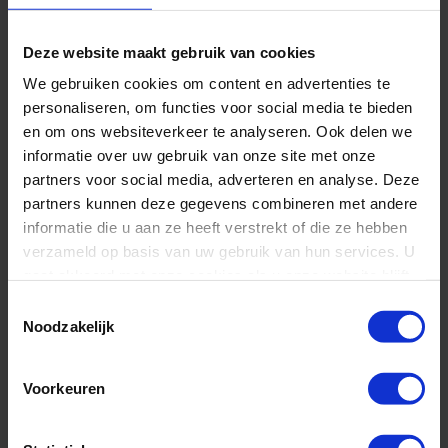
diensten en u hier eventueel een aanbieding voor te doen.
Wij hebben bij het gebruik van uw persoonsgegevens voor
Deze website maakt gebruik van cookies
We gebruiken cookies om content en advertenties te
dit doel een gerechtvaardigd belang, namelijk het aan de
personaliseren, om functies voor social media te bieden
man brengen van onze producten en diensten. Iedere keer
en om ons websiteverkeer te analyseren. Ook delen we
informatie over uw gebruik van onze site met onze
dat wij u een reclamemailing sturen, heeft u de
partners voor social media, adverteren en analyse. Deze
partners kunnen deze gegevens combineren met andere
mogelijkheid ons te laten weten hier geen prijs meer op te
informatie die u aan ze heeft verstrekt of die ze hebben
stellen. Zie hiervoor de afmeldlink onderaan iedere mailing.
verzameld op basis van uw gebruik van hun services. U
gaat akkoord met onze cookies als u onze website blijft
Bent u eenmalig klant bij ons, dan zullen wij u alleen
gebruiken.
Toestemmingsselectie
Noodzakelijk
reclameberichten toesturen als u ons daar vooraf uw
toestemming voor heeft gegeven.
Voorkeuren
Bewaarperiode persoonsgegevens