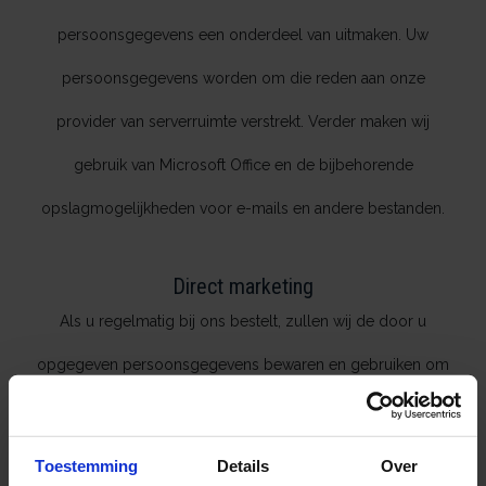
persoonsgegevens een onderdeel van uitmaken. Uw
persoonsgegevens worden om die reden aan onze
provider van serverruimte verstrekt. Verder maken wij
gebruik van Microsoft Office en de bijbehorende
opslagmogelijkheden voor e-mails en andere bestanden.
Direct marketing
Als u regelmatig bij ons bestelt, zullen wij de door u
opgegeven persoonsgegevens bewaren en gebruiken om
u in de toekomst persoonlijk per e-mail op de hoogte te
brengen van onze bestaande en nieuwe producten en
Toestemming
Details
Over