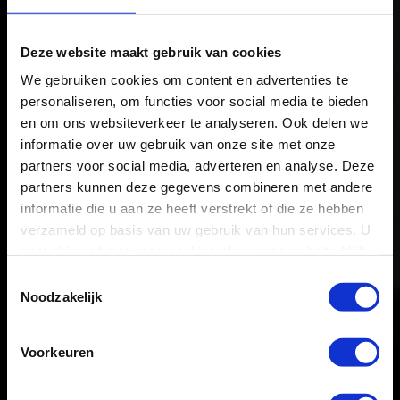
Deze website maakt gebruik van cookies
We gebruiken cookies om content en advertenties te
personaliseren, om functies voor social media te bieden
en om ons websiteverkeer te analyseren. Ook delen we
informatie over uw gebruik van onze site met onze
partners voor social media, adverteren en analyse. Deze
partners kunnen deze gegevens combineren met andere
informatie die u aan ze heeft verstrekt of die ze hebben
verzameld op basis van uw gebruik van hun services. U
gaat akkoord met onze cookies als u onze website blijft
gebruiken.
Toestemmingsselectie
MOBIEL KOTTEREN
Noodzakelijk
Ons mobiel kotterapparaat is uitermate geschikt voor
Voorkeuren
reparatiewerk op locatie, ook voor de zeer grote
constructiedelen.