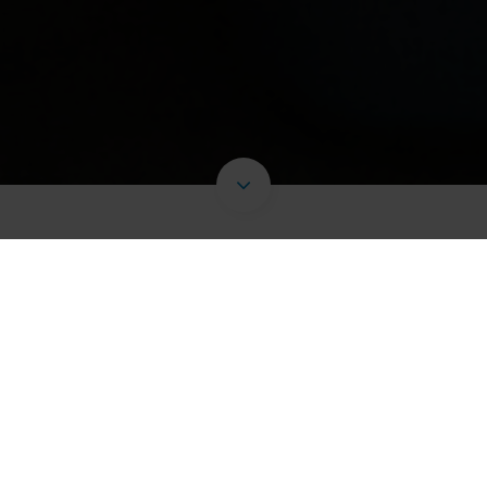
Tijdens de bewerking op locatie is het mogelijk meerdere
machinale bewerkingen te realiseren, zoals het
vervaardigen van pennen en bussen, etc. Veel
voorkomende reparaties zijn het inlassen en kotteren van
o.a. uitgeslagen draaipunten. Enkele voorbeelden hiervan
zijn: kraandelen, shovelarmen en brugdelen. Ook nieuw te
maken constructies kunnen machinaal bewerkt worden.
Met onze mobiele kottermachine kunnen wij inlassen vanaf
een diameter van minimaal 60mm tot maximaal 350mm en