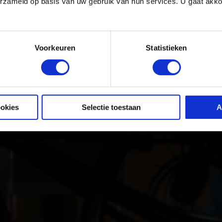
erzameld op basis van uw gebruik van hun services. U gaat akk
 van
Voorkeuren
Statistieken
orden.
ookies
Selectie toestaan
A