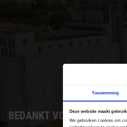
Toestemming
Deze website maakt gebruik
BEDANKT VOOR UW INSCH
We gebruiken cookies om cont
websiteverkeer te analyseren