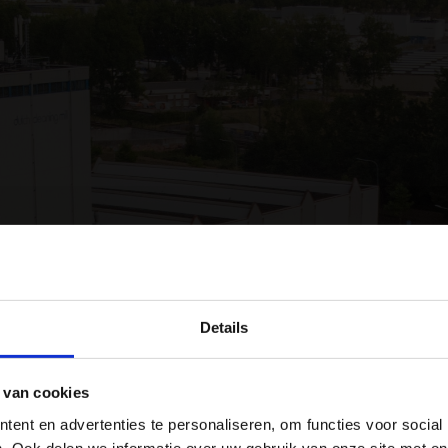
Details
 van cookies
RIJVING
ent en advertenties te personaliseren, om functies voor social
. Ook delen we informatie over uw gebruik van onze site met on