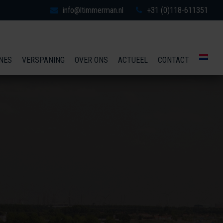
info@ltimmerman.nl
+31 (0)118-611351
NES
VERSPANING
OVER ONS
ACTUEEL
CONTACT