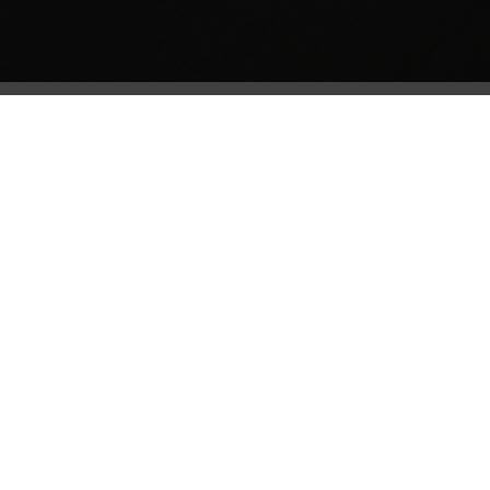
Op zoek naar meer informatie?
+31 (0)118-611351
info@ltimmerman.nl
Of wij bellen u terug