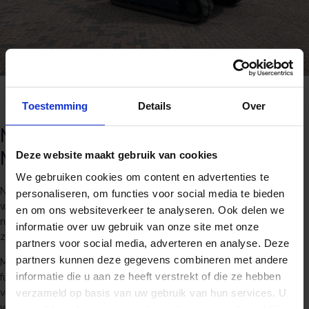
Toestemming
Details
Over
Nieuwe Hyundai HX85A voor
Nieuwenhuis Infra B.V.
Deze website maakt gebruik van cookies
We gebruiken cookies om content en advertenties te
Nieuwenhuis Infra BV uit Vrouwenpolder heeft vorige
personaliseren, om functies voor social media te bieden
week de nieuwe Hyundai HX85A in ontvangst mogen
en om ons websiteverkeer te analyseren. Ook delen we
nemen. Deze machine is een mooie aanvulling op de
informatie over uw gebruik van onze site met onze
zes maanden geleden ontvangen Hyundai HX145LCR.
partners voor social media, adverteren en analyse. Deze
partners kunnen deze gegevens combineren met andere
Met verschillende opties zoals; schuifblad, maaikorf
informatie die u aan ze heeft verstrekt of die ze hebben
functie, Wiejelo centraal automatisch
verzameld op basis van uw gebruik van hun services. U
vetsmeersysteem (weggewerkt onder de motorkap
van de machine), Engcon EC209 draai/kantelstuk,
gaat akkoord met onze cookies als u onze website blijft