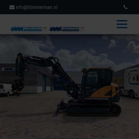
info@ltimmerman.nl
toggle
menu