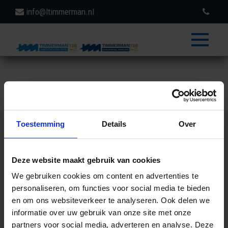
info@ltimmerman.nl
toggle
menu
Toestemming
Details
Over
Op zoek naar meer informatie? Neem
contact op.
Deze website maakt gebruik van cookies
We gebruiken cookies om content en advertenties te
+31 (0)118-611351
personaliseren, om functies voor social media te bieden
info@ltimmerman.nl
en om ons websiteverkeer te analyseren. Ook delen we
informatie over uw gebruik van onze site met onze
partners voor social media, adverteren en analyse. Deze
Of wij bellen u terug