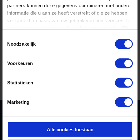
partners kunnen deze gegevens combineren met andere
informatie die u aan ze heeft verstrekt of die ze hebben
verzameld op basis van uw gebruik van hun services. U
gaat akkoord met onze cookies als u onze website blijft
gebruiken.
Toestemmingsselectie
Noodzakelijk
Voorkeuren
Statistieken
Marketing
L. Timmerman & Zn.
Siloweg 1, Middelburg
Alle cookies toestaan
+31 (0)118-611351