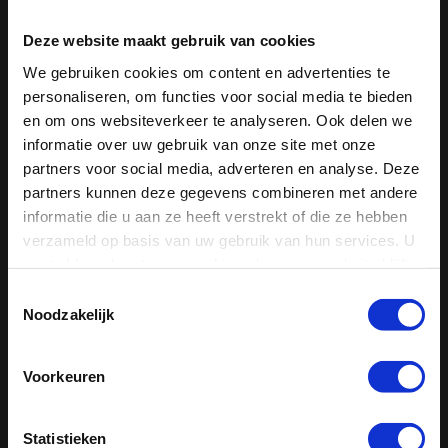
Deze website maakt gebruik van cookies
We gebruiken cookies om content en advertenties te
personaliseren, om functies voor social media te bieden
en om ons websiteverkeer te analyseren. Ook delen we
informatie over uw gebruik van onze site met onze
partners voor social media, adverteren en analyse. Deze
partners kunnen deze gegevens combineren met andere
informatie die u aan ze heeft verstrekt of die ze hebben
verzameld op basis van uw gebruik van hun services. U
gaat akkoord met onze cookies als u onze website blijft
gebruiken.
Toestemmingsselectie
ADVIES & ENGINEERING
Noodzakelijk
De afdeling engineering richt zich met name op het op
Voorkeuren
maat ontwerpen en van bouwmachines voor uw project.
Statistieken