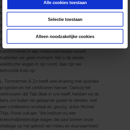
‘Deze pannenwagen hebben we in onze werkplaats
Alle cookies toestaan
in Middelburg omgebouwd van twee diesel- naar
twee elektromotoren.’ Aan het woord is Michiel Thijs,
Selectie toestaan
Technical Product Manager bij L. Timmerman & Zn.
‘Kenmerkend voor onze dienstverlening zijn onze
flexibiliteit en de kwaliteit die wij leveren. De wensen
Alleen noodzakelijke cookies
van de klant zijn daarbij altijd ons uitgangspunt. Toen
de vraag kwam of we onze pannenwagen konden
transformeren in een milieuvriendelijke variant,
twijfelden we geen moment. Het is de eerste
elektrische wagen in zijn soort, daar zijn we
behoorlijk trots op.’
L. Timmerman & Zn heeft veel ervaring met speciale
projecten en het certificeren hiervan. ‘Dankzij het
vertrouwen dat Tata Steel in ons heeft, hebben wij de
kans om buiten de gebaande paden te denken, met
een schitterend resultaat als gevolg,’ aldus Michiel
Thijs. Pronk vult aan: ‘We hebben nu een
toekomstbestendige wagen die past binnen onze
strategie op het gebied van milieu en duurzaamheid.’